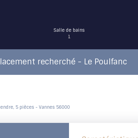
Salle de bains
1
lacement recherché - Le Poulfanc
vendre, 5 pièces - Vannes 56000