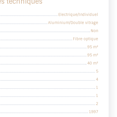
es techniques
Electrique/Individuel
Aluminium/Double vitrage
Non
Fibre optique
95
m²
95
m²
40
m²
5
4
1
1
2
1997