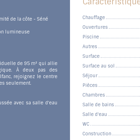
Caractéristiqu
Chauffage
mité de la côte - Séné
Ouvertures
on lumineuse
Piscine
Autres
Surface
duelle de 95 m² qui allie
Surface au sol
tégique. À deux pas des
Séjour
fanc, rejoignez le centre
tes seulement.
Pièces
Chambres
ssée avec sa salle d'eau
Salle de bains
Salle d'eau
WC
Construction