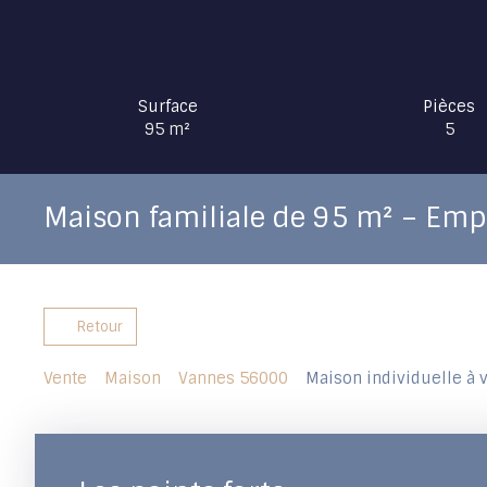
Surface
Pièces
95
m²
5
Maison familiale de 95 m² – Emp
Retour
Vente
Maison
Vannes 56000
Maison individuelle à 