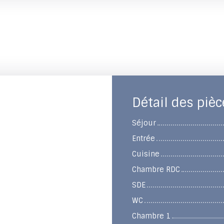
Détail des pièc
Séjour
Entrée
Cuisine
Chambre RDC
SDE
WC
Chambre 1