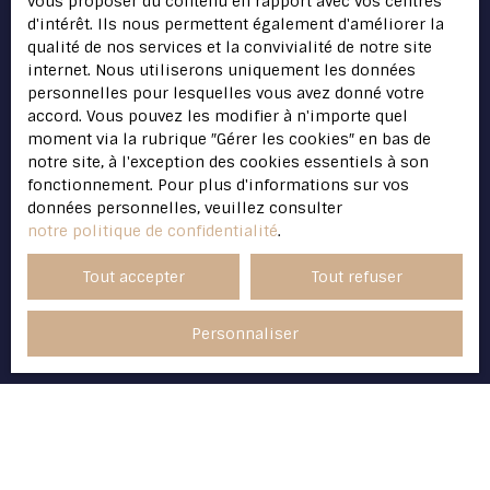
vous proposer du contenu en rapport avec vos centres
www.bloctel.gouv.fr ou par courrier adressé à
d'intérêt. Ils nous permettent également d'améliorer la
:
qualité de nos services et la convivialité de notre site
internet. Nous utiliserons uniquement les données
Société Worldline, Service Bloctel, CS 61311,
personnelles pour lesquelles vous avez donné votre
41013 BLOIS CEDEX.
accord. Vous pouvez les modifier à n'importe quel
moment via la rubrique ″Gérer les cookies″ en bas de
Pour en savoir plus sur le traitement de vos
notre site, à l'exception des cookies essentiels à son
données personnelles, veuillez consulter
fonctionnement. Pour plus d'informations sur vos
notre
politique de confidentialité
.
données personnelles, veuillez consulter
notre politique de confidentialité
.
Recevoir des annonces
Tout accepter
Tout refuser
Personnaliser
JE RECHERCHE UN BIEN