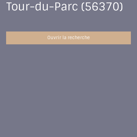
Tour-du-Parc (56370)
Ouvrir la recherche
Type d'offre
Vente
Type de bien
Maison
Localisation
Le Tour-du-Parc (56370)
Budget max (€)
Surface min (m²)