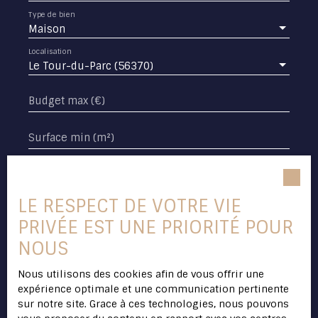
Type de bien
Maison
Localisation
Le Tour-du-Parc (56370)
Budget max (€)
Surface min (m²)
Pièces min
LE RESPECT DE VOTRE VIE
J'accepte le traitement de mes données
personnelles conformément au RGPD. Si vous
PRIVÉE EST UNE PRIORITÉ POUR
ne souhaitez pas faire l'objet de prospection
NOUS
commerciale par voie téléphonique, vous
pouvez vous inscrire gratuitement sur la liste
Nous utilisons des cookies afin de vous offrir une
d'opposition au démarchage téléphonique,
expérience optimale et une communication pertinente
prévu par l'article L223-1 du code de la
sur notre site. Grace à ces technologies, nous pouvons
consommation, sur le site Internet