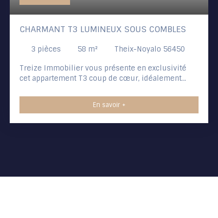
CHARMANT T3 LUMINEUX SOUS COMBLES
3
pièces
58
m²
Theix-Noyalo 56450
Treize Immobilier vous présente en exclusivité
cet appartement T3 coup de cœur, idéalement
situé au cœur du bourg de Noyalo, à seulement 10
minutes de Vannes et à deux pas du Golfe du
En savoir +
Morbihan. Niché au dernier étage d'une très petite
copropriété de seulement 3 lots, ce bien bénéficie
d'une configuration rare et privilégiée : il s'agit du
seul et unique lot à usage d'habitation de
l'immeuble. Vous profiterez ainsi d'un calme
absolu, sans voisins directs de palier ou de
dessus, offrant une vraie tranquillité d'esprit au
quotidien. Dès l’entrée, vous serez séduit par sa
magnifique et vaste pièce de vie baignée de
lumière naturelle. Ce grand séjour de 26 m²
(développant plus de 35 m² au sol grâce à son