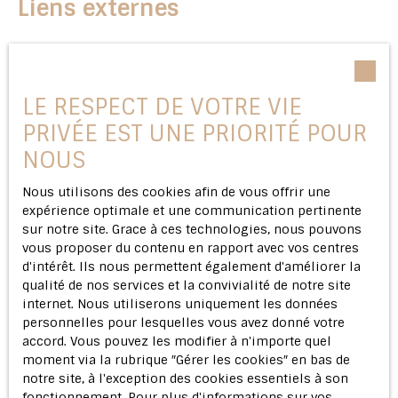
Liens externes
Le site peut contenir des liens hypertextes externes,
pointant vers d’autres sites internet indépendants. Ces
liens ne constituent, en aucun cas, une approbation ou
LE RESPECT DE VOTRE VIE
un partenariat entre Agence Treize Immobilier et les
sociétés éditrices des sites externes. Dès lors, l’éditeur
PRIVÉE EST UNE PRIORITÉ POUR
du présent site ne saurait être tenu responsable de
NOUS
leurs contenus, leurs produits, leurs publicités ou tous
éléments ou services présentés. En outre, l’éditeur du
Nous utilisons des cookies afin de vous offrir une
présent site ne garantit pas la qualité permanente et
expérience optimale et une communication pertinente
continue du contenu de ces sites.
sur notre site. Grace à ces technologies, nous pouvons
vous proposer du contenu en rapport avec vos centres
Force majeure
d'intérêt. Ils nous permettent également d'améliorer la
qualité de nos services et la convivialité de notre site
La responsabilité de l’éditeur du site ne pourra être
internet. Nous utiliserons uniquement les données
engagée en cas de force majeure ou de faits
personnelles pour lesquelles vous avez donné votre
indépendants de sa volonté.
accord. Vous pouvez les modifier à n'importe quel
moment via la rubrique ″Gérer les cookies″ en bas de
Modifications des mentions
notre site, à l'exception des cookies essentiels à son
fonctionnement. Pour plus d'informations sur vos