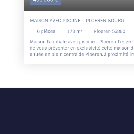
MAISON AVEC PISCINE - PLOEREN BOURG
6
pièces
178
m²
Ploeren 56880
Maison Familiale avec piscine - Ploeren Treize I
de vous présenter en exclusivité cette maison 
située en plein centre de Ploeren, à proximité 
commodités. Elle se compose de trois niveaux :
une entrée, une buanderie, une cave et un T2 t
comprenant un séjour, une chambre et une sall
(possibilité sur demande de vous partager les p
- Au premier étage : un salon/séjour d’environ
bois, une cuisine aménagée et équipée, une ch
privative et une terrasse de 18 m². - Au deuxiè
chambres, une salle de bain, un WC séparé et un
bénéficie d'une piscine et d'un abris de Jardin 
606m² Vente interactive à prix progressif : les of
plateforme WINUP le 06/07/2026 à 11:30. Le prix 
de 430 000 € (honoraires inclus). Les participan