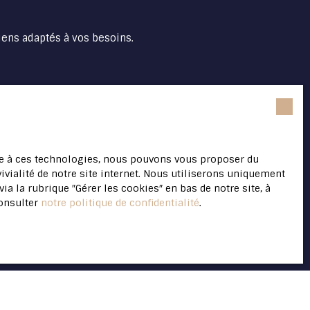
iens adaptés à vos besoins.
Surface min (m²)
ace à ces technologies, nous pouvons vous proposer du
ivialité de notre site internet. Nous utiliserons uniquement
 la rubrique ″Gérer les cookies″ en bas de notre site, à
ne souhaitez pas faire
consulter
notre politique de confidentialité
.
gratuitement sur la liste
nsommation, sur le site
r notre
politique de