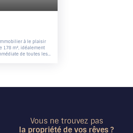
mmobilier à le plaisir
de 178 m², idéalement
immédiate de toutes les
 - Au rez-de-chaussée :
otalement indépendant
e d’eau avec WC
hotos de l’appartement)
 40 m² avec poêle à
ambre avec salle d’eau
me étage : trois
 grenier. L'extérieur
sur une superficie de
fres seront reçues sur la
Vous ne trouvez pas
de départ des offres est
la propriété de vos rêves ?
ts pourront enchérir par