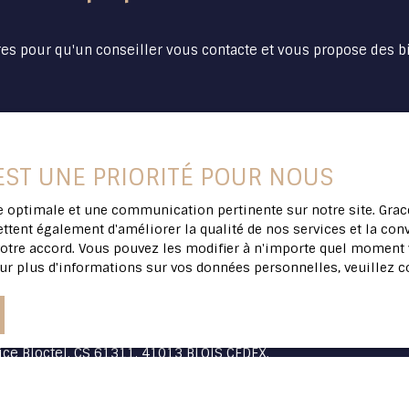
vente interactive ne
ns de l’article 1114 du
 savoir plus sur le site
es pour qu'un conseiller vous contacte et vous propose des b
 plus d'informations ou
Nom
Email
de bien
Localisation
Budget max (€)
 EST UNE PRIORITÉ POUR NOUS
son
Ploeren (56880)
ce optimale et une communication pertinente sur notre site. Gr
ttent également d'améliorer la qualité de nos services et la conv
tre accord. Vous pouvez les modifier à n'importe quel moment via
t de mes données personnelles conformément au RGPD. Si vous 
ur plus d'informations sur vos données personnelles, veuillez 
commerciale par voie téléphonique, vous pouvez vous inscrire 
age téléphonique, prévu par l'article L223-1 du code de la co
v.fr ou par courrier adressé à :
ice Bloctel, CS 61311, 41013 BLOIS CEDEX.
 le traitement de vos données personnelles, veuillez consulte