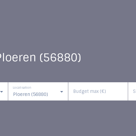
Ploeren (56880)
Localisation
Budget max (€)
S
Ploeren (56880)