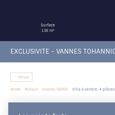
Surface
138
m²
EXCLUSIVITE - VANNES TOHANNI
Retour
Vente
Maison
Vannes 56000
Villa à vendre, 4 pièce