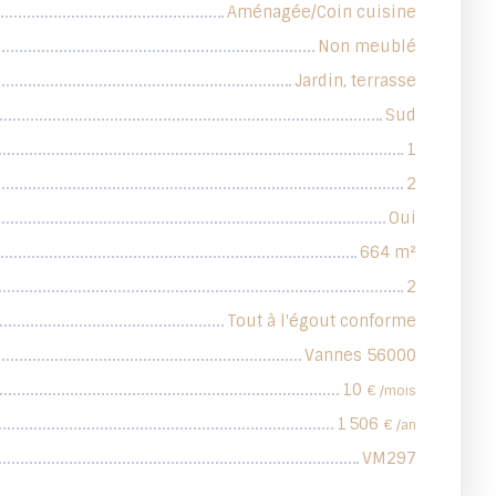
Aménagée/Coin cuisine
Non meublé
Jardin, terrasse
Sud
1
2
Oui
664
m²
2
Tout à l'égout conforme
Vannes 56000
10
€ /mois
1 506
€ /an
VM297