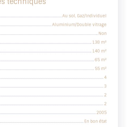
es techniques
Au sol, Gaz/Individuel
Aluminium/Double vitrage
Non
138
m²
140
m²
65
m²
55
m²
4
3
2
2
2005
En bon état