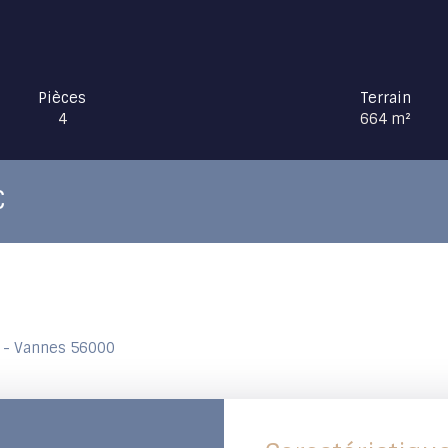
Pièces
Terrain
4
664
m²
C
s - Vannes 56000