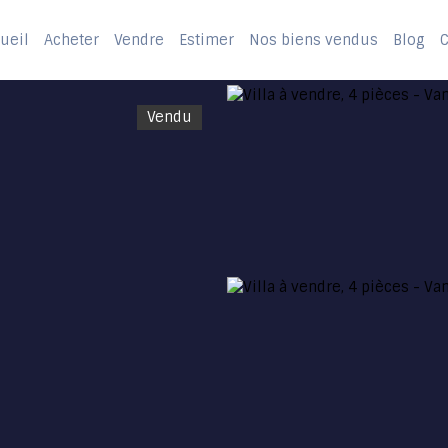
ueil
Acheter
Vendre
Estimer
Nos biens vendus
Blog
C
Vendu