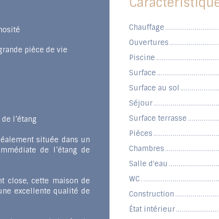
Caractéristiqu
Chauffage
nosité
Ouvertures
grande pièce de vie
Piscine
Surface
Surface au sol
Séjour
Surface terrasse
 de l’étang
Pièces
déalement située dans un
Chambres
immédiate de l’étang de
Salle d'eau
WC
t close, cette maison de
ne excellente qualité de
Construction
État intérieur