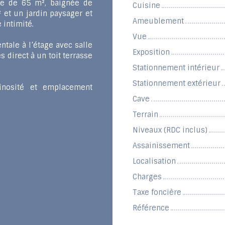
se de 65 m², baignée de
Cuisine
 et un jardin paysager et
Ameublement
 intimité.
Vue
ntale à l’étage avec salle
Exposition
ès direct à un toit terrasse
Stationnement intérieur
Stationnement extérieur
minosité et emplacement
Cave
Terrain
Niveaux (RDC inclus)
Assainissement
Localisation
Charges
Taxe foncière
Référence