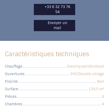
+33 6 32 73 76
54
Envoyer un
mail
Caractéristiques techniques
Chauffage
Electrique/Individuel
Ouvertures
PVC/Double vitrage
Piscine
Non
Surface
135.5
m²
Pièces
6
Chambres
4