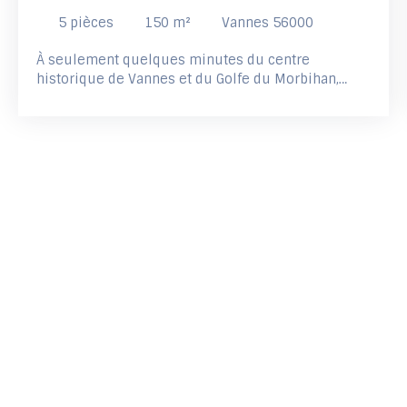
5
pièces
150
m²
Vannes 56000
À seulement quelques minutes du centre
historique de Vannes et du Golfe du Morbihan,
découvrez cette superbe maison contemporaine
neuve alliant élégance, confort et qualité de
construction. Implantée sur une parcelle d'environ
520 m², cette maison développe 150 m² habitables
parfaitement pensés pour une vie de famille. Dès
l'entrée, vous serez séduits par sa vaste pièce de
vie d'environ 54 m², baignée de lumière grâce à de
belles ouvertures donnant directement sur la
terrasse et le jardin. La cuisine américaine,
entièrement aménagée et équipée, s'intègre
harmonieusement à l'espace de réception afin de
créer un véritable lieu de convivialité. La maison
dispose d'une suite parentale avec dressing et
salle d’eau de plus de 22 m² au rez-de-chaussée
ainsi que trois chambres à l’étage. Un grand cellier
communique directement sur un garage de 22 m².
Vous profiterez d'un quartier résidentiel calme