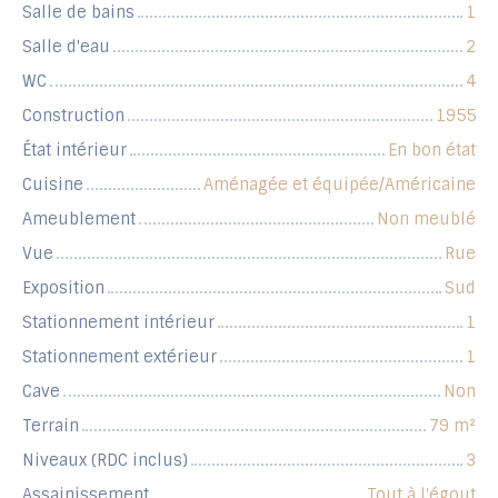
Salle de bains
1
Salle d'eau
2
WC
4
Construction
1955
État intérieur
En bon état
Cuisine
Aménagée et équipée/Américaine
Ameublement
Non meublé
Vue
Rue
Exposition
Sud
Stationnement intérieur
1
Stationnement extérieur
1
Cave
Non
Terrain
79
m²
Niveaux (RDC inclus)
3
Assainissement
Tout à l'égout