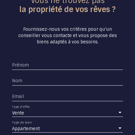
Vous ne trouvez pas
rare alliant praticité, tranquillité et emplacement
la propriété de vos rêves ?
privilégié. À visiter sans tarder !
Fournissez-nous vos critères pour qu'un
conseiller vous contacte et vous propose des
biens adaptés à vos besoins.
Prénom
Nom
Email
Type d'offre
Vente
Type de bien
Appartement