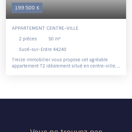
199 500
€
APPARTEMENT CENTRE-VILLE
2
pièces
50
m²
Sucé-sur-Erdre 44240
Treize Immobilier vous propose cet agréable
appartement T2 idéalement situé en centre-ville, à
proximité immédiate des commerces et des
transports. Il se compose d’une belle chambre
avec placard aménagé, d’une salle de bain, de WC
séparés, ainsi que d’un coin cuisine ouvert sur un
séjour lumineux. À l’extérieur, vous profiterez d’un
jardin privatif avec terrasse, entièrement clôturé et
sans vis-à-vis, parfait pour vos moments de
détente. Les atouts supplémentaires : Une place de
stationnement dédiéeUne cave offrant un espace
de rangement pratiqueUn local à vélos Un bien