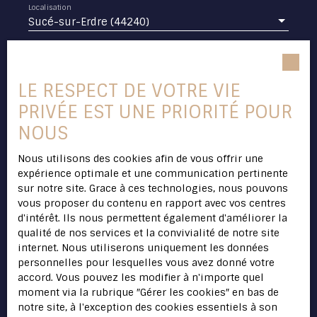
Localisation
Sucé-sur-Erdre (44240)
Budget max (€)
LE RESPECT DE VOTRE VIE
Surface min (m²)
PRIVÉE EST UNE PRIORITÉ POUR
NOUS
Pièces min
Nous utilisons des cookies afin de vous offrir une
J'accepte le traitement de mes données
expérience optimale et une communication pertinente
personnelles conformément au RGPD. Si vous
sur notre site. Grace à ces technologies, nous pouvons
ne souhaitez pas faire l'objet de prospection
vous proposer du contenu en rapport avec vos centres
commerciale par voie téléphonique, vous
d'intérêt. Ils nous permettent également d'améliorer la
pouvez vous inscrire gratuitement sur la liste
qualité de nos services et la convivialité de notre site
d'opposition au démarchage téléphonique,
internet. Nous utiliserons uniquement les données
prévu par l'article L223-1 du code de la
personnelles pour lesquelles vous avez donné votre
consommation, sur le site Internet
accord. Vous pouvez les modifier à n'importe quel
www.bloctel.gouv.fr ou par courrier adressé à
moment via la rubrique ″Gérer les cookies″ en bas de
:
notre site, à l'exception des cookies essentiels à son