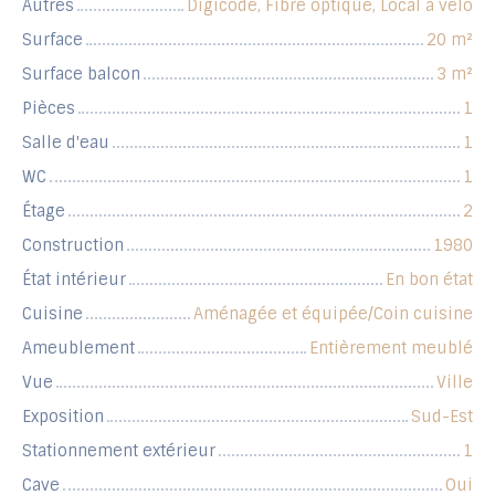
Autres
Digicode, Fibre optique, Local à vélo
Surface
20
m²
Surface balcon
3
m²
Pièces
1
Salle d'eau
1
WC
1
Étage
2
Construction
1980
État intérieur
En bon état
Cuisine
Aménagée et équipée/Coin cuisine
Ameublement
Entièrement meublé
Vue
Ville
Exposition
Sud-Est
Stationnement extérieur
1
Cave
Oui