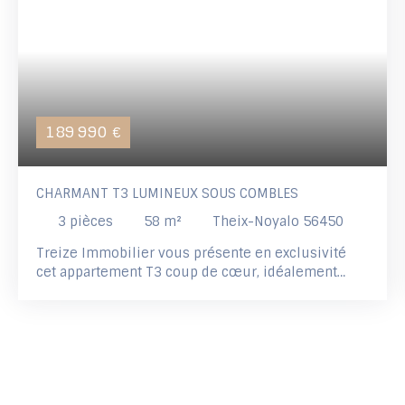
189 990
€
CHARMANT T3 LUMINEUX SOUS COMBLES
3
pièces
58
m²
Theix-Noyalo 56450
Treize Immobilier vous présente en exclusivité
cet appartement T3 coup de cœur, idéalement
situé au cœur du bourg de Noyalo, à seulement 10
minutes de Vannes et à deux pas du Golfe du
Morbihan. Niché au dernier étage d'une très petite
copropriété de seulement 3 lots, ce bien bénéficie
d'une configuration rare et privilégiée : il s'agit du
seul et unique lot à usage d'habitation de