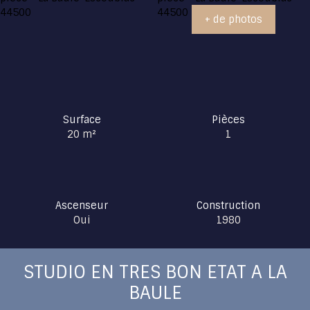
+ de photos
Surface
Pièces
20
m²
1
Ascenseur
Construction
Oui
1980
STUDIO EN TRES BON ETAT A LA
BAULE