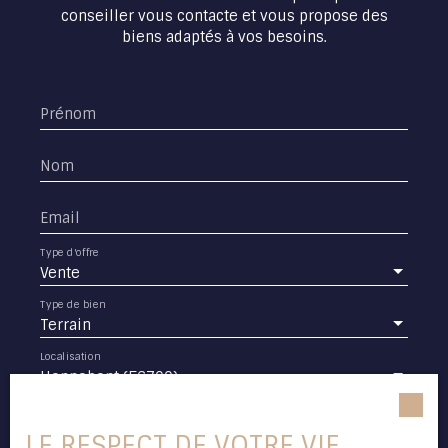
pour bâtir la maison de vos rêves. Contactez moi
conseiller vous contacte et vous propose des
dès aujourd'hui pour plus d'informations ou
biens adaptés à vos besoins.
organiser une visite.
Prénom
Nom
Email
Type d'offre
Vente
Type de bien
Terrain
Localisation
Hennebont (56700)
Budget max (€)
LE RESPECT DE VOTRE VIE