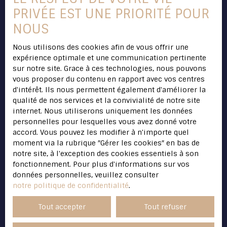
PRIVÉE EST UNE PRIORITÉ POUR
Surface min (m²)
NOUS
J'accepte le traitement de mes données
Nous utilisons des cookies afin de vous offrir une
personnelles conformément au RGPD. Si vous
expérience optimale et une communication pertinente
ne souhaitez pas faire l'objet de prospection
sur notre site. Grace à ces technologies, nous pouvons
commerciale par voie téléphonique, vous
vous proposer du contenu en rapport avec vos centres
pouvez vous inscrire gratuitement sur la liste
d'intérêt. Ils nous permettent également d'améliorer la
d'opposition au démarchage téléphonique,
qualité de nos services et la convivialité de notre site
prévu par l'article L223-1 du code de la
internet. Nous utiliserons uniquement les données
consommation, sur le site Internet
personnelles pour lesquelles vous avez donné votre
www.bloctel.gouv.fr ou par courrier adressé à
accord. Vous pouvez les modifier à n'importe quel
:
moment via la rubrique ″Gérer les cookies″ en bas de
notre site, à l'exception des cookies essentiels à son
Société Worldline, Service Bloctel, CS 61311,
fonctionnement. Pour plus d'informations sur vos
41013 BLOIS CEDEX.
données personnelles, veuillez consulter
notre politique de confidentialité
.
Pour en savoir plus sur le traitement de vos
données personnelles, veuillez consulter
Tout accepter
Tout refuser
notre
politique de confidentialité
.