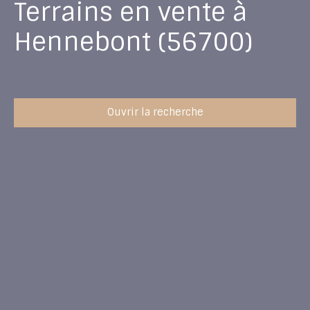
Terrains en vente à
Hennebont (56700)
Ouvrir la recherche
Type d'offre
Vente
Type de bien
Terrain
Localisation
Hennebont (56700)
Budget max (€)