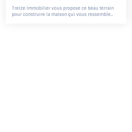
Treize Immobilier vous propose ce beau terrain
pour construire la maison qui vous ressemble
dans un environnement calme et recherché !
Située à Savenay, à proximité immédiate du lac,
cette parcelle viabilisée de 529 m², orientée plein
sud, se trouve dans un petit lotissement intimiste
de seulement 4 lots. Les atouts du terrain : Terrain
viabiliséLibre de constructeurOrientation plein
sudZone UCEmprise au sol maximale : 50
%Assainissement autonome à prévoirSituation
idéale : À seulement 10 minutes de la gare,Proche
des écoles et des commerces,Cadre verdoyant et
agréable, parfait pour un projet de vie familial ou
résidentiel. Une belle opportunité pour concrétiser
votre projet de construction dans un secteur prisé,
alliant tranquillité, nature et praticité. À découvrir
sans tarder !