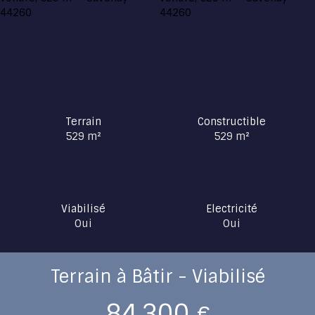
Terrain
Constructible
529
m²
529
m²
Viabilisé
Electricité
Oui
Oui
Terrain à Bâtir - Viabilisé
84 300
€