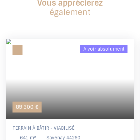
Vous apprécierez
également
A voir absolument
89 300
€
TERRAIN À BÂTIR - VIABILISÉ
641
m²
Savenay 44260