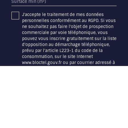
Surface min (m²)
J'accepte le traitement de mes données
personnelles conformément au RGPD. Si vous
ne souhaitez pas faire l'objet de prospection
commerciale par voie téléphonique, vous
pouvez vous inscrire gratuitement sur la liste
d'opposition au démarchage téléphonique,
prévu par l'article L223-1 du code de la
consommation, sur le site Internet
www.bloctel.gouv.fr ou par courrier adressé à
:
Société Worldline, Service Bloctel, CS 61311,
41013 BLOIS CEDEX.
Pour en savoir plus sur le traitement de vos
données personnelles, veuillez consulter
notre
politique de confidentialité
.