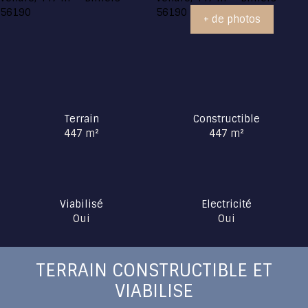
+ de photos
Terrain
Constructible
447
m²
447
m²
Viabilisé
Electricité
Oui
Oui
TERRAIN CONSTRUCTIBLE ET
VIABILISE