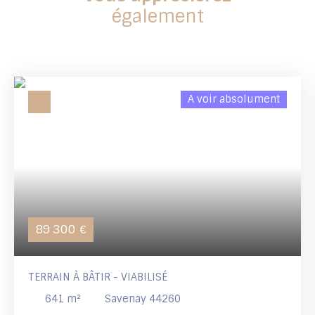
également
A voir absolument
89 300
€
TERRAIN À BÂTIR - VIABILISÉ
641
m²
Savenay 44260