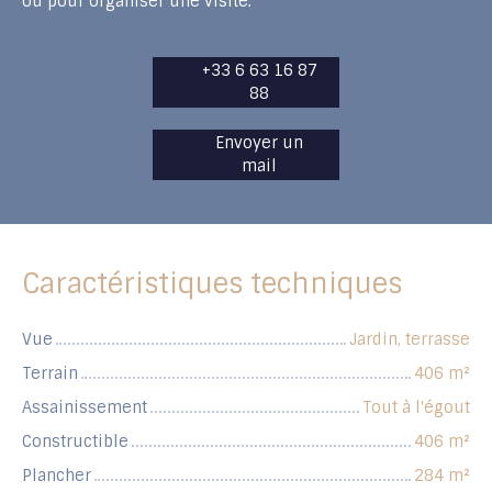
ou pour organiser une visite.
+33 6 63 16 87
88
Envoyer un
mail
Caractéristiques techniques
Vue
Jardin, terrasse
Terrain
406
m²
Assainissement
Tout à l'égout
Constructible
406
m²
Plancher
284
m²