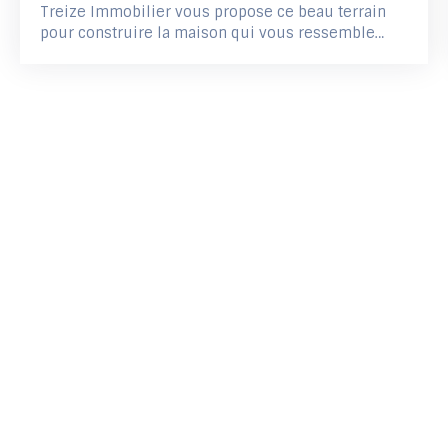
Treize Immobilier vous propose ce beau terrain
pour construire la maison qui vous ressemble
dans un environnement calme et recherché !
Située à Savenay, à proximité immédiate du lac,
cette parcelle viabilisée de 529 m², orientée plein
sud, se trouve dans un petit lotissement intimiste
de seulement 4 lots. Les atouts du terrain : Terrain
viabiliséLibre de constructeurOrientation plein
sudZone UCEmprise au sol maximale : 50
%Assainissement autonome à prévoirSituation
idéale : À seulement 10 minutes de la gare,Proche
des écoles et des commerces,Cadre verdoyant et
agréable, parfait pour un projet de vie familial ou
résidentiel. Une belle opportunité pour concrétiser
votre projet de construction dans un secteur prisé,
alliant tranquillité, nature et praticité. À découvrir
sans tarder !