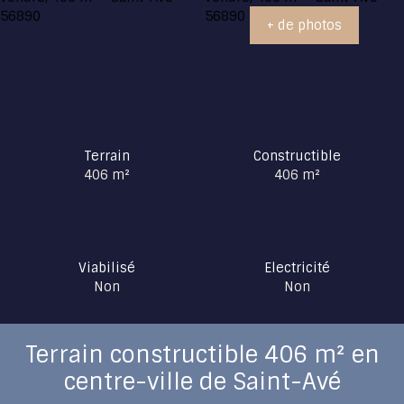
+ de photos
Terrain
Constructible
406
m²
406
m²
Viabilisé
Electricité
Non
Non
Terrain constructible 406 m² en
centre-ville de Saint-Avé