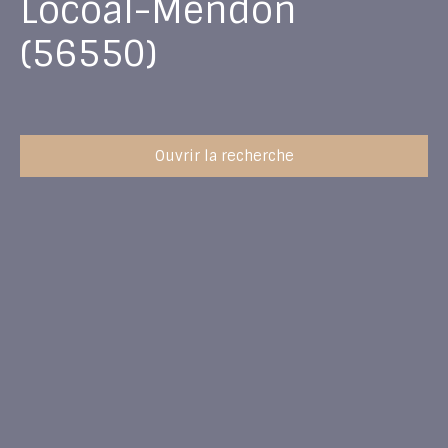
Locoal-Mendon
(56550)
Ouvrir la recherche
Type d'offre
Vente
Type de bien
Maison
Localisation
Locoal-Mendon (56550)
Budget max (€)