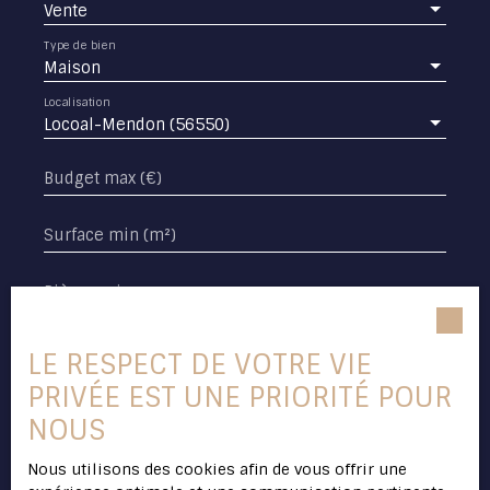
Vente
Type de bien
Maison
Localisation
Locoal-Mendon (56550)
Budget max (€)
Surface min (m²)
Pièces min
J'accepte le traitement de mes données
LE RESPECT DE VOTRE VIE
personnelles conformément au RGPD. Si vous
ne souhaitez pas faire l'objet de prospection
PRIVÉE EST UNE PRIORITÉ POUR
commerciale par voie téléphonique, vous
NOUS
pouvez vous inscrire gratuitement sur la liste
d'opposition au démarchage téléphonique,
Nous utilisons des cookies afin de vous offrir une
prévu par l'article L223-1 du code de la