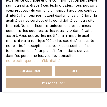
expérience optimale et une communication pertinente
consommation, sur le site Internet
sur notre site. Grace à ces technologies, nous pouvons
www.bloctel.gouv.fr ou par courrier adressé à
vous proposer du contenu en rapport avec vos centres
:
d'intérêt. Ils nous permettent également d'améliorer la
qualité de nos services et la convivialité de notre site
Société Worldline, Service Bloctel, CS 61311,
internet. Nous utiliserons uniquement les données
41013 BLOIS CEDEX.
personnelles pour lesquelles vous avez donné votre
accord. Vous pouvez les modifier à n'importe quel
Pour en savoir plus sur le traitement de vos
moment via la rubrique ″Gérer les cookies″ en bas de
données personnelles, veuillez consulter
notre site, à l'exception des cookies essentiels à son
notre
politique de confidentialité
.
fonctionnement. Pour plus d'informations sur vos
données personnelles, veuillez consulter
notre politique de confidentialité
.
Recevoir des annonces
Tout accepter
Tout refuser
Personnaliser