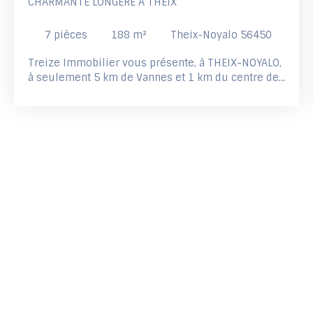
CHARMANTE LONGÈRE À THEIX
7
pièces
188
m²
Theix-Noyalo 56450
Treize Immobilier vous présente, à THEIX-NOYALO,
à seulement 5 km de Vannes et 1 km du centre de
Theix, cette charmante longère en pierre de 188
m² habitables, située dans un environnement
calme et verdoyant sur un terrain clos et arboré de
plus de 3 000 m². Alliant authenticité et confort,
cette propriété séduit par ses pierres apparentes,
ses beaux volumes et la qualité de ses
rénovations (toiture, isolation, menuiseries). Le
rez-de-chaussée offre une entrée ouvrant sur une
belle pièce de vie lumineuse avec salon-séjour et
cheminée à insert, une cuisine indépendante
aménagée et équipée, une arrière-cuisine, une
buanderie, un bureau, un WC avec lave-mains
ainsi qu’une suite parentale avec salle de bains. À
l’étage, une mezzanine dessert deux chambres,
une salle de bains et un WC. Un espace
indépendant comprenant une chambre et un WC