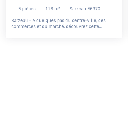
SARZEAU CENTRE
5
pièces
116
m²
Sarzeau 56370
Sarzeau – À quelques pas du centre-ville, des
commerces et du marché, découvrez cette
élégante maison contemporaine à ossature bois
construite en 2021, offrant 116 m² au sol (100 m²
habitables) sur un terrain clos et paysagé de 373
m². Nichée dans un environnement
particulièrement calme, cette maison séduit par
ses prestations de qualité et sa luminosité
traversante. Au rez-de-chaussée, une spacieuse
pièce de vie baignée de lumière accueille une
cuisine ouverte, aménagée et équipée. Une grande
chambre actuellement aménagée en dressing, une
salle d'eau avec douche à l'italienne et un WC
indépendant complètent ce niveau. À l'étage, une
vaste mezzanine offre de nombreuses possibilités
d'aménagement (salon TV, bureau, salle de jeux ou
chambre d'appoint) et dessert deux belles
chambres, une salle d'eau ainsi qu'un second WC