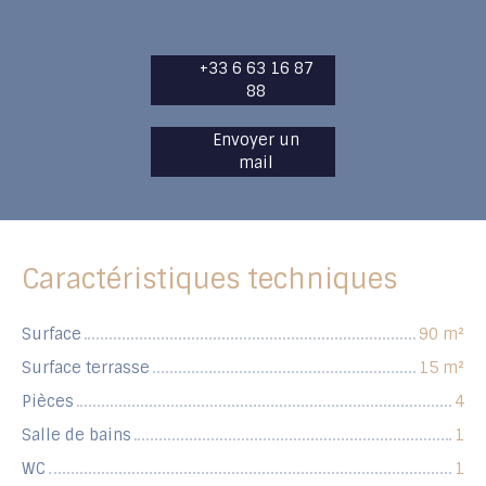
+33 6 63 16 87
88
Envoyer un
mail
Caractéristiques techniques
Surface
90
m²
Surface terrasse
15
m²
Pièces
4
Salle de bains
1
WC
1