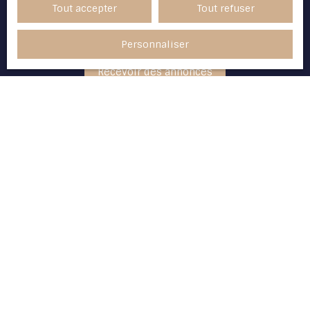
Pour en savoir plus sur le traitement de vos
Tout accepter
Tout refuser
données personnelles, veuillez consulter
notre
politique de confidentialité
.
Personnaliser
Recevoir des annonces
JE RECHERCHE UN BIEN
Vente appartement Vannes (56000)
Vente maison Vannes (56000)
Vente maison Sarzeau (56370)
Vente appartement Nantes (44000)