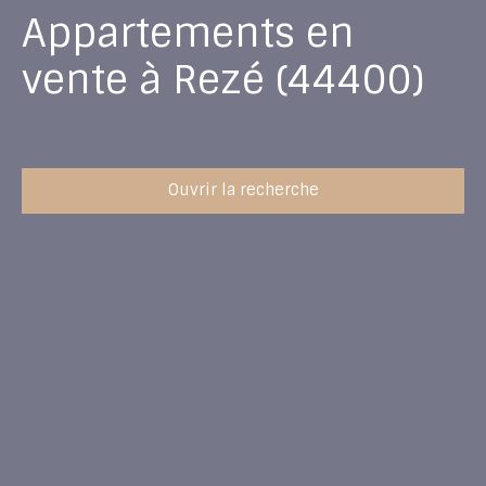
Appartements en
vente à Rezé (44400)
Ouvrir la recherche
Type d'offre
Vente
Type de bien
Appartement
Localisation
Rezé (44400)
Budget max (€)