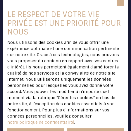
Budget max (€)
potentiel d'évolution grâce à sa configuration
initiale en T4. Une belle opportunité à découvrir
LE RESPECT DE VOTRE VIE
sans tarder.
Surface min (m²)
PRIVÉE EST UNE PRIORITÉ POUR
NOUS
Pièces min
Nous utilisons des cookies afin de vous offrir une
J'accepte le traitement de mes données
expérience optimale et une communication pertinente
personnelles conformément au RGPD. Si vous
sur notre site. Grace à ces technologies, nous pouvons
ne souhaitez pas faire l'objet de prospection
vous proposer du contenu en rapport avec vos centres
commerciale par voie téléphonique, vous
d'intérêt. Ils nous permettent également d'améliorer la
pouvez vous inscrire gratuitement sur la liste
qualité de nos services et la convivialité de notre site
d'opposition au démarchage téléphonique,
internet. Nous utiliserons uniquement les données
prévu par l'article L223-1 du code de la
personnelles pour lesquelles vous avez donné votre
consommation, sur le site Internet
accord. Vous pouvez les modifier à n'importe quel
www.bloctel.gouv.fr ou par courrier adressé à
moment via la rubrique ″Gérer les cookies″ en bas de
:
notre site, à l'exception des cookies essentiels à son
fonctionnement. Pour plus d'informations sur vos
Société Worldline, Service Bloctel, CS 61311,
données personnelles, veuillez consulter
41013 BLOIS CEDEX.
notre politique de confidentialité
.