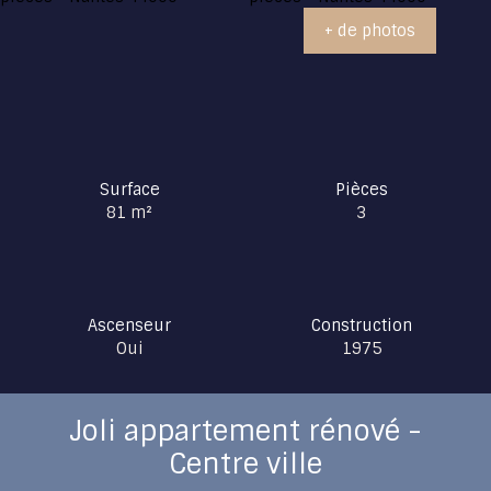
+ de photos
Surface
Pièces
81
m²
3
Ascenseur
Construction
Oui
1975
Joli appartement rénové -
Centre ville