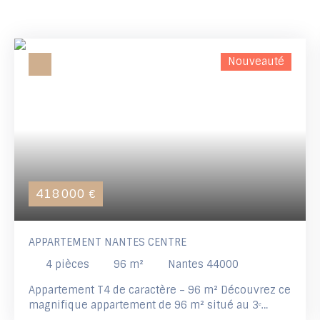
Nouveauté
418 000
€
APPARTEMENT NANTES CENTRE
4
pièces
96
m²
Nantes 44000
Appartement T4 de caractère – 96 m² Découvrez ce
magnifique appartement de 96 m² situé au 3ᵉ
étage avec ascenseur, au sein d’un immeuble de