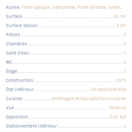
Autres
Fibre optique, Interphone, Porte blindée, Système d'alarme, Volets électriques
Surface
81
m²
Surface balcon
3
m²
Pièces
3
Chambres
2
Salle d'eau
1
WC
1
Étage
1
Construction
1975
État intérieur
En excellent état
Cuisine
Aménagée et équipée/Coin cuisine
Vue
Verdure
Exposition
Sud-Est
Stationnement intérieur
1