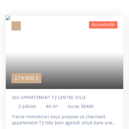
Nouveauté
174 900
€
JOLI APPARTEMENT T2 CENTRE-VILLE
2
pièces
40
m²
Auray 56400
Treize Immobilier vous propose ce charmant
appartement T2 très bien agencé, situé dans une
petite copropriété en plein cœur du centre-ville