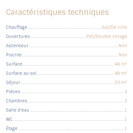
Caractéristiques techniques
Chauffage
Gaz/De ville
Ouvertures
PVC/Double vitrage
Ascenseur
Non
Piscine
Non
Surface
48
m²
Surface au sol
48
m²
Séjour
23
m²
Pièces
3
Chambres
2
Salle d'eau
1
WC
1
Étage
1