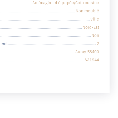
Aménagée et équipée/Coin cuisine
Non meublé
Ville
Nord-Est
Non
ment
2
Auray 56400
VA1944