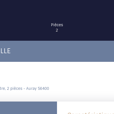
Pièces
2
LLE
re, 2 pièces - Auray 56400