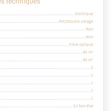
es techniques
Electrique
PVC/Double vitrage
Non
Non
Fibre optique
40
m²
40
m²
2
1
1
1
1
En bon état