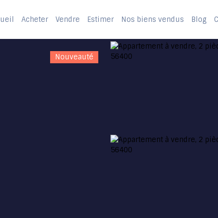
ueil
Acheter
Vendre
Estimer
Nos biens vendus
Blog
C
Nouveauté