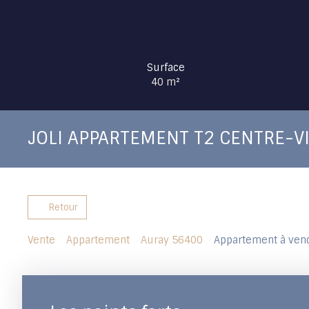
Surface
40
m²
JOLI APPARTEMENT T2 CENTRE-VI
Retour
Vente
Appartement
Auray 56400
Appartement à vend