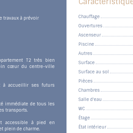
Caractéristiqu
Chauffage
e travaux à prévoir
Ouvertures
Ascenseur
Piscine
Autres
ppartement T2 très bien
Surface
ein cœur du centre-ville
Surface au sol
Pièces
 à accueillir ses futurs
Chambres
Salle d'eau
té immédiate de tous les
WC
s transports.
Étage
nt accessible à pied en
État intérieur
et plein de charme.