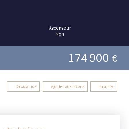
Ascenseur
Non
174 900
€
Calculatrice
Ajouter aux favoris
Imprimer