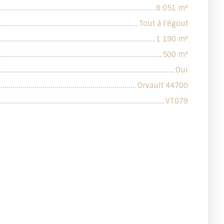
8 051
m²
Tout à l'égout
1 190
m²
500
m²
Oui
Orvault 44700
VT079