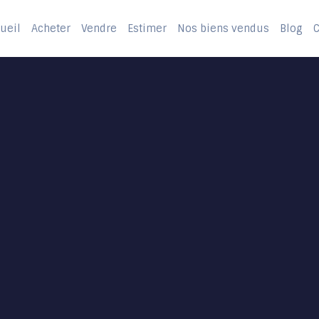
ueil
Acheter
Vendre
Estimer
Nos biens vendus
Blog
C