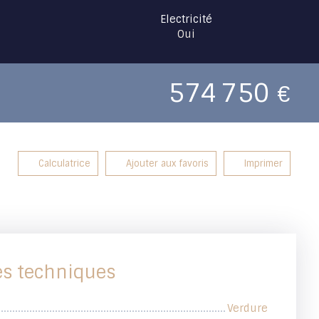
Electricité
Oui
574 750
€
Calculatrice
Ajouter aux favoris
Imprimer
es techniques
Verdure