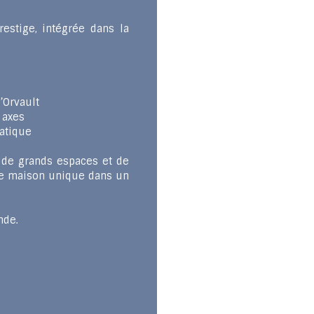
stige, intégrée dans la
’Orvault
 axes
ratique
 de grands espaces et de
une maison unique dans un
nde.