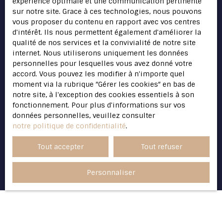
expérience optimale et une communication pertinente
consommation, sur le site Internet
sur notre site. Grace à ces technologies, nous pouvons
www.bloctel.gouv.fr ou par courrier adressé à
vous proposer du contenu en rapport avec vos centres
:
d'intérêt. Ils nous permettent également d'améliorer la
qualité de nos services et la convivialité de notre site
Société Worldline, Service Bloctel, CS 61311,
internet. Nous utiliserons uniquement les données
41013 BLOIS CEDEX.
personnelles pour lesquelles vous avez donné votre
accord. Vous pouvez les modifier à n'importe quel
Pour en savoir plus sur le traitement de vos
moment via la rubrique ″Gérer les cookies″ en bas de
données personnelles, veuillez consulter
notre site, à l'exception des cookies essentiels à son
notre
politique de confidentialité
.
fonctionnement. Pour plus d'informations sur vos
données personnelles, veuillez consulter
notre politique de confidentialité
.
Recevoir des annonces
Tout accepter
Tout refuser
Personnaliser