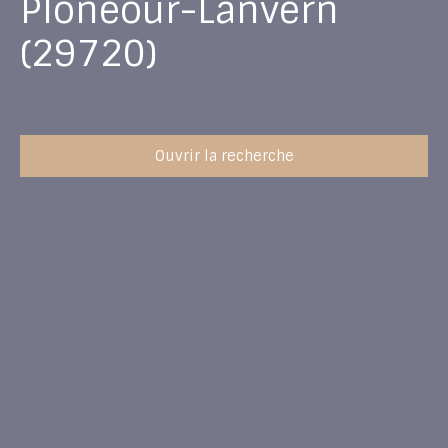
Plonéour-Lanvern
(29720)
Ouvrir la recherche
Type d'offre
Vente
Type de bien
Maison
Localisation
Plonéour-Lanvern (29720)
Budget max (€)