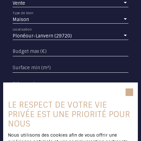
Vente
Type de bien
Maison
Localisation
Plonéour-Lanvern (29720)
Budget max (€)
Surface min (m²)
Pièces min
J'accepte le traitement de mes données
LE RESPECT DE VOTRE VIE
personnelles conformément au RGPD. Si vous
ne souhaitez pas faire l'objet de prospection
PRIVÉE EST UNE PRIORITÉ POUR
commerciale par voie téléphonique, vous
NOUS
pouvez vous inscrire gratuitement sur la liste
d'opposition au démarchage téléphonique,
Nous utilisons des cookies afin de vous offrir une
prévu par l'article L223-1 du code de la