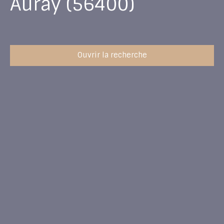
Auray (56400)
Ouvrir la recherche
Type d'offre
Vente
Type de bien
Immeuble
Localisation
Auray (56400)
Budget max (€)
Surface min (m²)