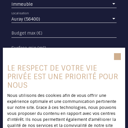
Immeuble
Localisation
Auray (56400)
Budget max (€)
Surface min (m²)
J'accepte le traitement de mes données
LE RESPECT DE VOTRE VIE
personnelles conformément au RGPD. Si vous
ne souhaitez pas faire l'objet de prospection
PRIVÉE EST UNE PRIORITÉ POUR
commerciale par voie téléphonique, vous
NOUS
pouvez vous inscrire gratuitement sur la liste
d'opposition au démarchage téléphonique,
Nous utilisons des cookies afin de vous offrir une
prévu par l'article L223-1 du code de la
expérience optimale et une communication pertinente
consommation, sur le site Internet
sur notre site. Grace à ces technologies, nous pouvons
www.bloctel.gouv.fr ou par courrier adressé à
vous proposer du contenu en rapport avec vos centres
:
d'intérêt. Ils nous permettent également d'améliorer la
qualité de nos services et la convivialité de notre site
Société Worldline, Service Bloctel, CS 61311,