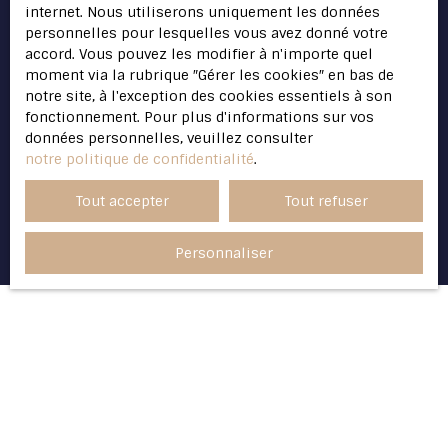
internet. Nous utiliserons uniquement les données
41013 BLOIS CEDEX.
personnelles pour lesquelles vous avez donné votre
accord. Vous pouvez les modifier à n'importe quel
Pour en savoir plus sur le traitement de vos
moment via la rubrique ″Gérer les cookies″ en bas de
données personnelles, veuillez consulter
notre site, à l'exception des cookies essentiels à son
notre
politique de confidentialité
.
fonctionnement. Pour plus d'informations sur vos
données personnelles, veuillez consulter
notre politique de confidentialité
.
Recevoir des annonces
Tout accepter
Tout refuser
Personnaliser
JE RECHERCHE UN BIEN
Vente appartement Vannes (56000)
Vente maison Vannes (56000)