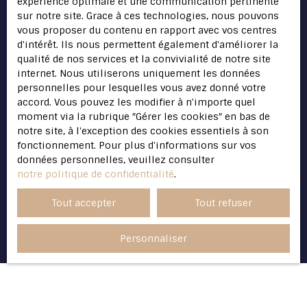
expérience optimale et une communication pertinente
consommation, sur le site Internet
sur notre site. Grace à ces technologies, nous pouvons
www.bloctel.gouv.fr ou par courrier adressé à
vous proposer du contenu en rapport avec vos centres
:
d'intérêt. Ils nous permettent également d'améliorer la
qualité de nos services et la convivialité de notre site
Société Worldline, Service Bloctel, CS 61311,
internet. Nous utiliserons uniquement les données
41013 BLOIS CEDEX.
personnelles pour lesquelles vous avez donné votre
accord. Vous pouvez les modifier à n'importe quel
Pour en savoir plus sur le traitement de vos
moment via la rubrique ″Gérer les cookies″ en bas de
données personnelles, veuillez consulter
notre site, à l'exception des cookies essentiels à son
notre
politique de confidentialité
.
fonctionnement. Pour plus d'informations sur vos
données personnelles, veuillez consulter
notre politique de confidentialité
.
Recevoir des annonces
Tout accepter
Tout refuser
Personnaliser