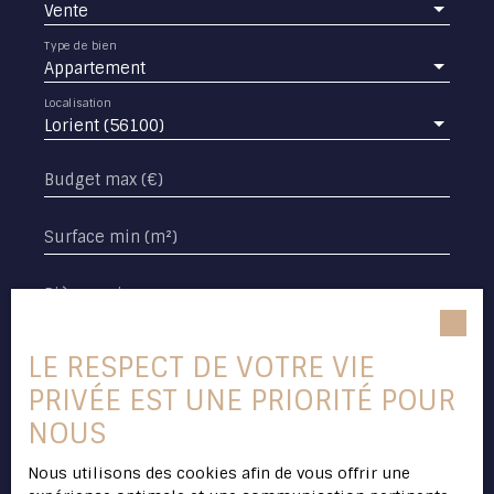
Vente
Type de bien
Appartement
Localisation
Lorient (56100)
Budget max (€)
Surface min (m²)
Pièces min
J'accepte le traitement de mes données
LE RESPECT DE VOTRE VIE
personnelles conformément au RGPD. Si vous
ne souhaitez pas faire l'objet de prospection
PRIVÉE EST UNE PRIORITÉ POUR
commerciale par voie téléphonique, vous
NOUS
pouvez vous inscrire gratuitement sur la liste
d'opposition au démarchage téléphonique,
Nous utilisons des cookies afin de vous offrir une
prévu par l'article L223-1 du code de la