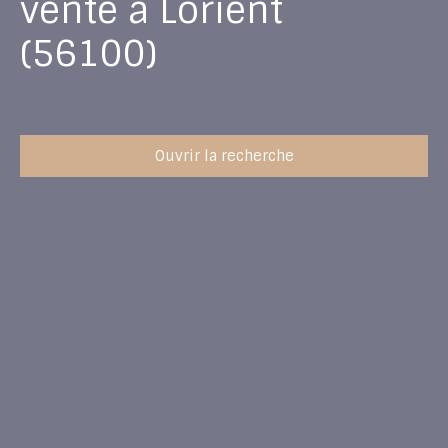
vente à Lorient
(56100)
Ouvrir la recherche
Type d'offre
Vente
Type de bien
Appartement
Localisation
Lorient (56100)
Budget max (€)